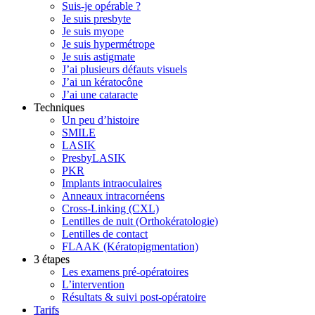
Suis-je opérable ?
Je suis presbyte
Je suis myope
Je suis hypermétrope
Je suis astigmate
J’ai plusieurs défauts visuels
J’ai un kératocône
J’ai une cataracte
Techniques
Un peu d’histoire
SMILE
LASIK
PresbyLASIK
PKR
Implants intraoculaires
Anneaux intracornéens
Cross-Linking (CXL)
Lentilles de nuit (Orthokératologie)
Lentilles de contact
FLAAK (Kératopigmentation)
3 étapes
Les examens pré-opératoires
L’intervention
Résultats & suivi post-opératoire
Tarifs