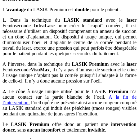
L’
avantage
du LASIK Premium est
double
pour le patient :
1.
Dans la technique du
LASIK standard
avec le
laser
Femtoseconde
IntraLase
pour créer le “capot” cornéen, il est
nécessaire d’utiliser un dispositif comprenant un anneau de succion
et un cône d’aplanation. Ce dispositif à usage unique, qui permet
d’immobiliser l’oeil et d’aplatir le centre de la cornée pendant le
travail du laser, exerce une pression qui peut parfois être désagréable
pour le patient pendant les quelques secondes du traitement.
A l’inverse, dans la technique du
LASIK
Premium
avec le
laser
Femtoseconde
VisuMax
, il n’y a pas d’anneau de succion et le cône
à usage unique n’aplatit pas la cornée puisqu’il s’adapte à la forme
de celle-ci. Il n’y a donc aucune pression sur l’oeil.
2.
Le cône à usage unique utilisé pour le LASIK
Premium
n’a
aucun contact sur la partie blanche de l’oeil.
A la fin de
l’intervention
, l’oeil opéré ne présente ainsi aucune rougeur comparé
au LASIK standard qui induit des pétéchies (traces rouges) visibles
pendant une quinzaine de jours après l’opération.
Le
LASIK
Premium
offre donc au patient une
intervention
douce
, sans
aucun inconfort
et totalement
invisible
.