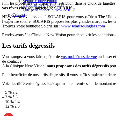
Séjour + intervention
Fini les problèmes de vision et la restriction dans le choix de lunet
Calculatrice d’économies
vos rêves chez son partenaire SOLARIS…
Que peut cacher le “low cost” ?
Contact
NEW VISION s’associe à SOLARIS pour vous offrir « The Ultimate Su
l’expertise solaire, SOLARIS propose les plus grandes marques, les cré
Trouvez votre boutique Solaris sur :
www.solaris-sunglass.com
Rendez-vous à la Clinique New Vision pour découvrir les conditions 
Les tarifs dégressifs
Vous songez à vous faire opérer de
vos problèmes de vue
au Laser et
de contact ?
A la Clinique New Vision,
nous proposons des tarifs dégressifs
pour
Pour bénéficier de nos tarifs dégressifs, il vous suffit simplement de ré
Voici les différents dégressifs s’exprimant en remises sur le montant re
– 5 % à 2
– 7 % à 3
– 10 % à 4
– 12 % à 5