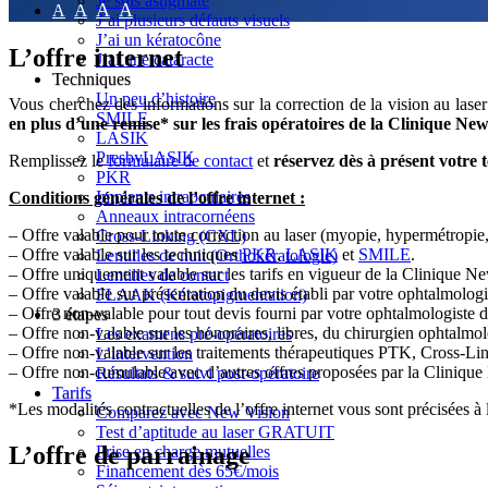
Je suis astigmate
A
A
A
A
J’ai plusieurs défauts visuels
J’ai un kératocône
L’offre internet
J’ai une cataracte
Techniques
Un peu d’histoire
Vous cherchez des informations sur la correction de la vision au laser 
SMILE
en plus d’une remise* sur les frais opératoires de la Clinique New
LASIK
PresbyLASIK
Remplissez le
formulaire de contact
et
réservez dès à présent votre t
PKR
Implants intraoculaires
Conditions générales de l’offre internet :
Anneaux intracornéens
– Offre valable pour toute correction au laser (myopie, hypermétropie, 
Cross-Linking (CXL)
– Offre valable sur les techniques
PKR
,
LASIK
et
SMILE
.
Lentilles de nuit (Orthokératologie)
– Offre uniquement valable sur les tarifs en vigueur de la Clinique N
Lentilles de contact
– Offre valable sur présentation du devis établi par votre ophtalmologi
FLAAK (Kératopigmentation)
– Offre non-valable pour tout devis fourni par votre ophtalmologiste don
3 étapes
– Offre non-valable sur les honoraires, libres, du chirurgien ophtalmol
Les examens pré-opératoires
– Offre non-valable sur les traitements thérapeutiques PTK, Cross-Li
L’intervention
– Offre non-cumulable avec d’autres offres proposées par la Cliniqu
Résultats & suivi post-opératoire
Tarifs
*Les modalités contractuelles de l’offre internet vous sont précisées à
Comparez avec New Vision
Test d’aptitude au laser GRATUIT
L’offre de parrainage
Prise en charge mutuelles
Financement dès 65€/mois