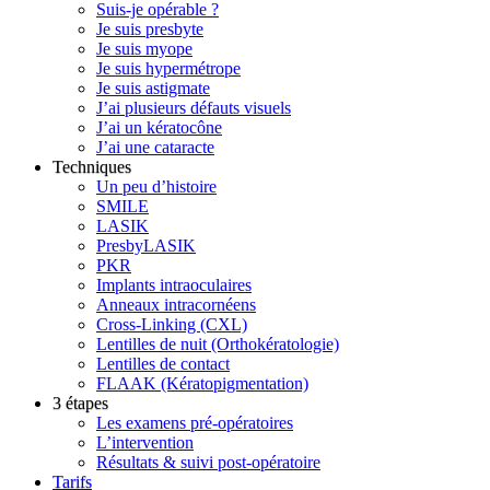
Suis-je opérable ?
Je suis presbyte
Je suis myope
Je suis hypermétrope
Je suis astigmate
J’ai plusieurs défauts visuels
J’ai un kératocône
J’ai une cataracte
Techniques
Un peu d’histoire
SMILE
LASIK
PresbyLASIK
PKR
Implants intraoculaires
Anneaux intracornéens
Cross-Linking (CXL)
Lentilles de nuit (Orthokératologie)
Lentilles de contact
FLAAK (Kératopigmentation)
3 étapes
Les examens pré-opératoires
L’intervention
Résultats & suivi post-opératoire
Tarifs