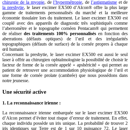
chirurgie de la myopie
, de
l’hypermétropie
, de
l’astigmatisme
et de
la presbytie
, le laser excimer EX500 d’Alcon® offre la plus large
gamme de traitements personnalisés du marché et la meilleure
économie tissulaire lors du traitement. Le laser excimer EX500 est
couplé avec des appareils de diagnostic très sophistiqués comme
l’aberromètre et le topographe cornéen Pentacam® qui permettent
de réaliser
des traitements 100% personnalisés
en fonction des
aberrations (défauts optiques) de l’œil et des irrégularités
topographiques (défauts de surface) de la cornée propres à chaque
œil humain.
Concernant la presbytie, le laser excimer EX500 est aussi le seul
laser à offrir au chirurgien ophtalmologiste la possibilité de choisir le
facteur de forme de la cornée appelé « apshéricité » qui permet au
patient de retrouver une accommodation physiologique de l’œil et
une forme de cornée prolate (cambrée) que nous possédons dans
notre jeunesse.
Une sécurité active
1. La reconnaissance irienne :
La reconnaissance irienne embarquée sur le laser excimer EX500
d’Alcon permet d’éviter tout risque d’erreur de traitement. En effet,
chaque individu possède un iris unique. La probabilité de trouver 2
iris identiques sur Terre est de 1 sur 10 puissance 72. Le laser