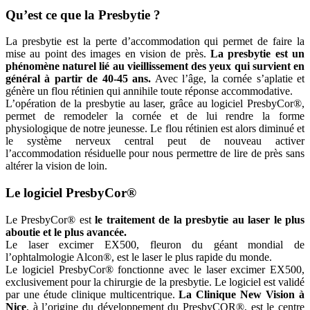
Qu’est ce que la Presbytie ?
La presbytie est la perte d’accommodation qui permet de faire la
mise au point des images en vision de près.
La presbytie est un
phénomène naturel lié au vieillissement des yeux qui survient en
général à partir de 40-45 ans.
Avec l’âge, la cornée s’aplatie et
génère un flou rétinien qui annihile toute réponse accommodative.
L’opération de la presbytie au laser, grâce au logiciel PresbyCor®,
permet de remodeler la cornée et de lui rendre la forme
physiologique de notre jeunesse. Le flou rétinien est alors diminué et
le système nerveux central peut de nouveau activer
l’accommodation résiduelle pour nous permettre de lire de près sans
altérer la vision de loin.
Le logiciel PresbyCor®
Le PresbyCor® est
le traitement de la presbytie au laser le plus
aboutie et le plus avancée.
Le laser excimer EX500, fleuron du géant mondial de
l’ophtalmologie Alcon®, est le laser le plus rapide du monde.
Le logiciel PresbyCor® fonctionne avec le laser excimer EX500,
exclusivement pour la chirurgie de la presbytie. Le logiciel est validé
par une étude clinique multicentrique.
La Clinique New Vision à
Nice
, à l’origine du développement du PresbyCOR®, est le centre