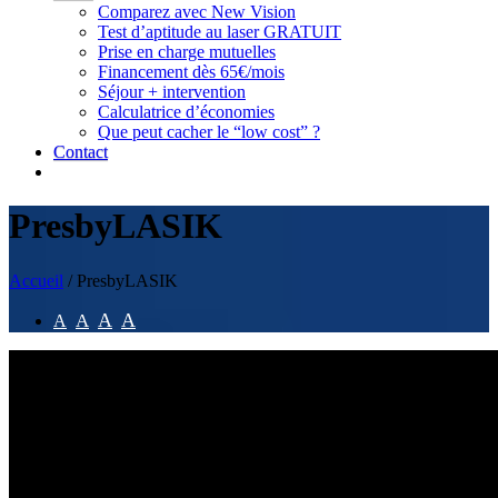
Comparez avec New Vision
Test d’aptitude au laser GRATUIT
Prise en charge mutuelles
Financement dès 65€/mois
Séjour + intervention
Calculatrice d’économies
Que peut cacher le “low cost” ?
Contact
PresbyLASIK
Accueil
/
PresbyLASIK
A
A
A
A