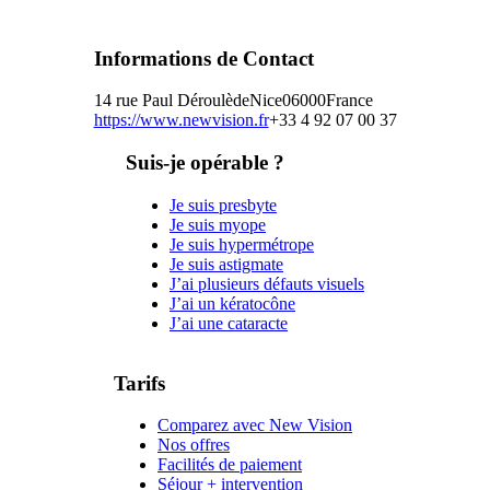
Informations de Contact
14 rue Paul Déroulède
Nice
06000
France
https://www.newvision.fr
+33 4 92 07 00 37
Suis-je opérable ?
Je suis presbyte
Je suis myope
Je suis hypermétrope
Je suis astigmate
J’ai plusieurs défauts visuels
J’ai un kératocône
J’ai une cataracte
Tarifs
Comparez avec New Vision
Nos offres
Facilités de paiement
Séjour + intervention