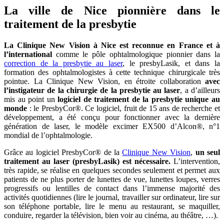
La ville de Nice pionnière dans le
traitement de la presbytie
La Clinique New Vision à Nice est reconnue en France et à
l’international
comme le pôle ophtalmologique pionnier dans la
correction de la presbytie au laser
, le presbyLasik, et dans la
formation des ophtalmologistes à cette technique chirurgicale très
pointue. La Clinique New Vision, en étroite collaboration
avec
l’instigateur de la chirurgie de la presbytie au laser
, a d’ailleurs
mis au point un
logiciel de traitement de la presbytie unique au
monde
: le PresbyCor®. Ce logiciel, fruit de 15 ans de recherche et
développement, a été conçu pour fonctionner avec la dernière
génération de laser, le modèle excimer EX500 d’Alcon®, n°1
mondial de l’ophtalmologie.
Grâce au logiciel PresbyCor® de la
Clinique New Vision
,
un seul
traitement au laser (presbyLasik) est nécessaire.
L’intervention,
très rapide, se réalise en quelques secondes seulement et permet aux
patients de ne plus porter de lunettes de vue, lunettes loupes, verres
progressifs ou lentilles de contact dans l’immense majorité des
activités quotidiennes (lire le journal, travailler sur ordinateur, lire sur
son téléphone portable, lire le menu au restaurant, se maquiller,
conduire, regarder la télévision, bien voir au cinéma, au théâtre, …).