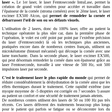
laser ».
Le 1er laser, le laser Femtoseconde IntraLase, permet la
création de grand volet cornéen pour accéder et travailler dans
l’épaisseur de la cornée (stroma cornéen) avec le 2ème laser, le laser
excimer EX500 Alcon, qui
permet de remodeler la cornée et
débarrasser l’œil de son ou ses défauts visuels.
L’utilisation de 2 lasers, donc du 100% laser, offre au patient la
technique opératoire la plus sûre car, dans la première phase de
l’opération, le volet est créé point par point par l’extrême précision
du laser (Femtoseconde) là où les techniques plus anciennes,
pratiquées encore dans de nombreux centres français, utilisent un
microkératome (bistouri mécanisé) qui découpe la cornée avec une
lame tranchante. Dans la seconde phase, le laser excimer EX500,
qui peut désormais remodeler la cornée dans son épaisseur grâce au
laser Femtoseconde, travaille à une vitesse de 500 Hz, soit 500
impulsions laser par seconde.
C’est le traitement laser le plus rapide du monde
qui permet de
réduire considérablement la déshydratation de la cornée ainsi que les
effets thermiques durant le traitement. Cette rapidité extrême (une
myopie moyenne de -5 dioptries est corrigée en 7 secondes !) assure
au patient un confort et une sécurité de traitement jamais atteints.
De nombreux centres utilisent des lasers de 50 ou 100 Hz pas très
récents. Ces lasers délivrent des traitements beaucoup plus longs
pour le patient qui parfois se fatigue ou se déconcentre lors du